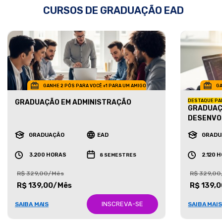
CURSOS DE GRADUAÇÃO EAD
GANHE 2 PÓS PARA VOCÊ +1 PARA UM AMIGO
GA
GRADUAÇÃO EM ADMINISTRAÇÃO
DESTAQUE PA
GRADUAÇ
DESENVO
GRADUAÇÃO
EAD
GRADU
3.200 HORAS
2.120 
8 SEMESTRES
R$ 329,00/Mês
R$ 329,0
R$ 139,00/Mês
R$ 139,
INSCREVA-SE
SAIBA MAIS
SAIBA MAIS