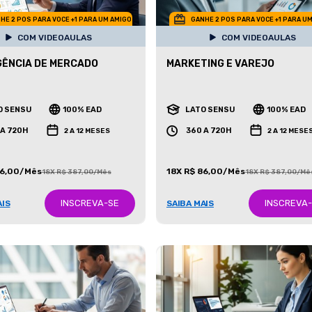
HE 2 POS PARA VOCE +1 PARA UM AMIGO
GANHE 2 POS PARA VOCE +1 PARA U
COM VIDEOAULAS
COM VIDEOAULAS
GÊNCIA DE MERCADO
MARKETING E VAREJO
O SENSU
100% EAD
LATO SENSU
100% EAD
 A 720H
360 A 720H
2 A 12 MESES
2 A 12 MESE
86,00/Mês
18X R$ 86,00/Mês
18X R$ 387,00/Mês
18X R$ 387,00/Mê
INSCREVA-SE
INSCREVA
AIS
SAIBA MAIS