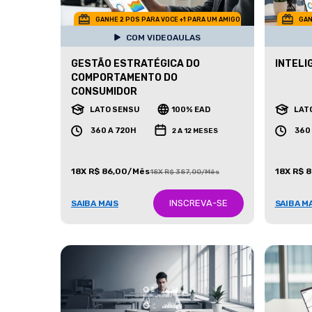
GANHE 2 POS PARA VOCE +1 PARA UM AMIGO
GAN
COM VIDEOAULAS
GESTÃO ESTRATÉGICA DO
INTELI
COMPORTAMENTO DO
CONSUMIDOR
LATO SENSU
100% EAD
LAT
360 A 720H
360
2 A 12 MESES
18X R$ 86,00/Mês
18X R$ 
18X R$ 387,00/Mês
INSCREVA-SE
SAIBA MAIS
SAIBA M