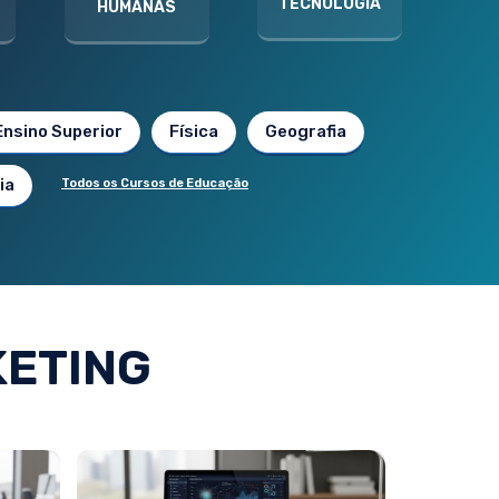
TECNOLOGIA
HUMANAS
Ensino Superior
Física
Geografia
ia
Todos os Cursos de Educação
ETING