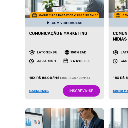
GANHE 2 POS PARA VOCE +1 PARA UM AMIGO
GAN
COM VIDEOAULAS
COMUNICAÇÃO E MARKETING
COMUNI
MÍDIAS 
LATO SENSU
100% EAD
LAT
360 A 720H
360
2 A 12 MESES
18X R$ 86,00/Mês
18X R$ 
18X R$ 387,00/Mês
INSCREVA-SE
SAIBA MAIS
SAIBA M