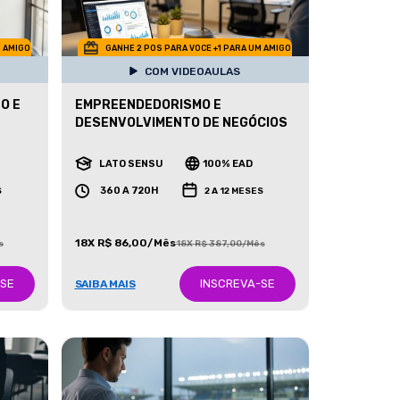
M AMIGO
GANHE 2 POS PARA VOCE +1 PARA UM AMIGO
COM VIDEOAULAS
O E
EMPREENDEDORISMO E
DESENVOLVIMENTO DE NEGÓCIOS
LATO SENSU
100% EAD
360 A 720H
S
2 A 12 MESES
18X R$ 86,00/Mês
s
18X R$ 387,00/Mês
-SE
INSCREVA-SE
SAIBA MAIS