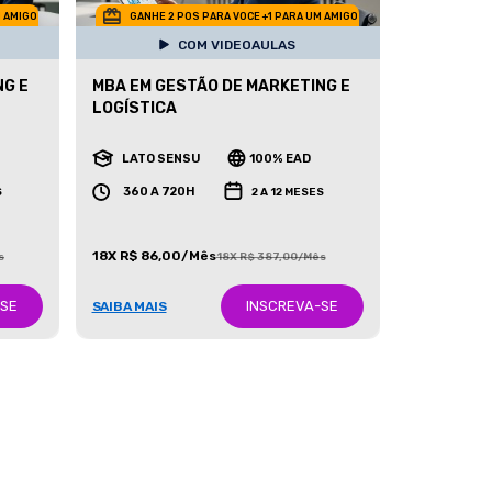
M AMIGO
GANHE 2 POS PARA VOCE +1 PARA UM AMIGO
COM VIDEOAULAS
NG E
MBA EM GESTÃO DE MARKETING E
LOGÍSTICA
LATO SENSU
100% EAD
360 A 720H
S
2 A 12 MESES
18X R$ 86,00/Mês
s
18X R$ 387,00/Mês
-SE
INSCREVA-SE
SAIBA MAIS