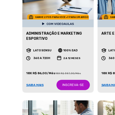
GANHE 2 POS PARA VOCE +1 PARA UM AMIGO
GAN
COM VIDEOAULAS
ADMINISTRAÇÃO E MARKETING
ARTE E
ESPORTIVO
LATO SENSU
100% EAD
LAT
360 A 720H
360
2 A 12 MESES
18X R$ 86,00/Mês
18X R$ 
18X R$ 387,00/Mês
INSCREVA-SE
SAIBA MAIS
SAIBA M