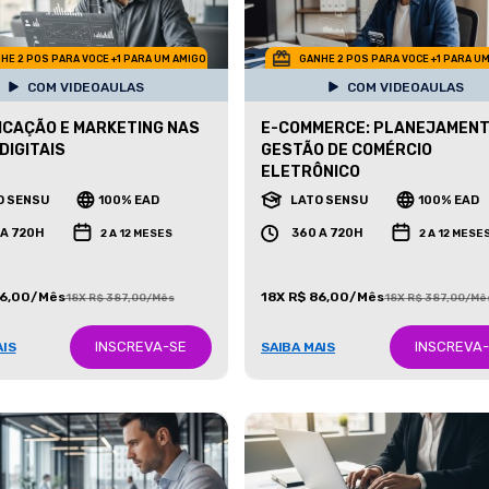
HE 2 POS PARA VOCE +1 PARA UM AMIGO
GANHE 2 POS PARA VOCE +1 PARA U
COM VIDEOAULAS
COM VIDEOAULAS
CAÇÃO E MARKETING NAS
E-COMMERCE: PLANEJAMENT
DIGITAIS
GESTÃO DE COMÉRCIO
ELETRÔNICO
O SENSU
100% EAD
LATO SENSU
100% EAD
 A 720H
360 A 720H
2 A 12 MESES
2 A 12 MESE
86,00/Mês
18X R$ 86,00/Mês
18X R$ 387,00/Mês
18X R$ 387,00/Mê
INSCREVA-SE
INSCREVA
AIS
SAIBA MAIS