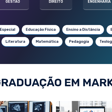
GESTÃO
DIREITO
ENGENHARIA
Especial
Educação Física
Ensino a Distância
Literatura
Matemática
Pedagogia
Teolog
GRADUAÇÃO EM MARK