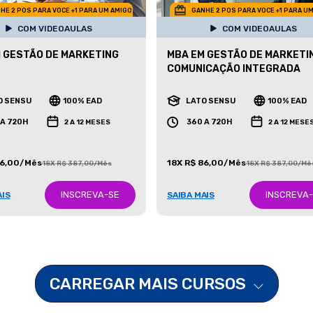
HE 2 POS PARA VOCE +1 PARA UM AMIGO
GANHE 2 POS PARA VOCE +1 PARA U
COM VIDEOAULAS
COM VIDEOAULAS
 GESTÃO DE MARKETING
MBA EM GESTÃO DE MARKETI
COMUNICAÇÃO INTEGRADA
O SENSU
100% EAD
LATO SENSU
100% EAD
 A 720H
360 A 720H
2 A 12 MESES
2 A 12 MESE
86,00/Mês
18X R$ 86,00/Mês
18X R$ 387,00/Mês
18X R$ 387,00/Mê
INSCREVA-SE
INSCREVA
AIS
SAIBA MAIS
CARREGAR MAIS CURSOS