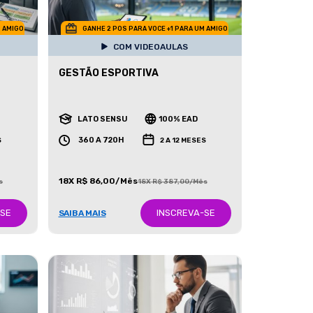
M AMIGO
GANHE 2 POS PARA VOCE +1 PARA UM AMIGO
COM VIDEOAULAS
GESTÃO ESPORTIVA
LATO SENSU
100% EAD
360 A 720H
S
2 A 12 MESES
18X R$ 86,00/Mês
s
18X R$ 387,00/Mês
-SE
INSCREVA-SE
SAIBA MAIS