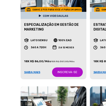
GANHE 2 POS PARA VOCE +1 PARA UM AMIGO
GAN
COM VIDEOAULAS
ESPECIALIZAÇÃO EM GESTÃO DE
ESTRAT
MARKETING
DIGITA
LATO SENSU
100% EAD
LAT
360 A 720H
360
2 A 12 MESES
18X R$ 86,00/Mês
18X R$ 
18X R$ 387,00/Mês
INSCREVA-SE
SAIBA MAIS
SAIBA M