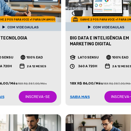
HE 2 POS PARA VOCE +1 PARA UM AMIGO
GANHE 2 POS PARA VOCE +1 PARA U
COM VIDEOAULAS
COM VIDEOAULAS
 TECNOLOGIA
BIG DATA E INTELIGÊNCIA EM
MARKETING DIGITAL
O SENSU
100% EAD
LATO SENSU
100% EAD
 A 720H
360 A 720H
2 A 12 MESES
2 A 12 MESE
86,00/Mês
18X R$ 86,00/Mês
18X R$ 387,00/Mês
18X R$ 387,00/Mê
INSCREVA-SE
INSCREVA
AIS
SAIBA MAIS