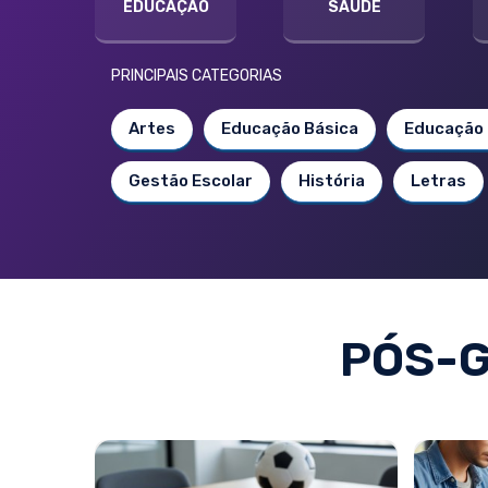
EDUCAÇÃO
SAÚDE
PRINCIPAIS CATEGORIAS
Artes
Educação Básica
Educação 
Gestão Escolar
História
Letras
PÓS-