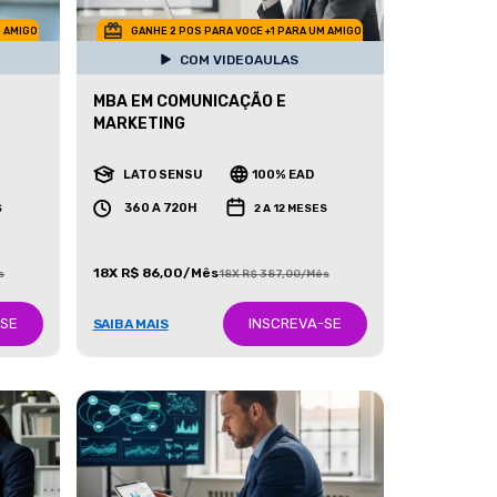
M AMIGO
GANHE 2 POS PARA VOCE +1 PARA UM AMIGO
COM VIDEOAULAS
MBA EM COMUNICAÇÃO E
MARKETING
LATO SENSU
100% EAD
360 A 720H
S
2 A 12 MESES
18X R$ 86,00/Mês
s
18X R$ 387,00/Mês
-SE
INSCREVA-SE
SAIBA MAIS