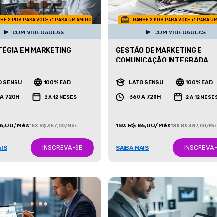
HE 2 POS PARA VOCE +1 PARA UM AMIGO
GANHE 2 POS PARA VOCE +1 PARA U
COM VIDEOAULAS
COM VIDEOAULAS
ÉGIA EM MARKETING
GESTÃO DE MARKETING E
L
COMUNICAÇÃO INTEGRADA
O SENSU
100% EAD
LATO SENSU
100% EAD
 A 720H
360 A 720H
2 A 12 MESES
2 A 12 MESE
86,00/Mês
18X R$ 86,00/Mês
18X R$ 387,00/Mês
18X R$ 387,00/Mê
INSCREVA-SE
INSCREVA
AIS
SAIBA MAIS