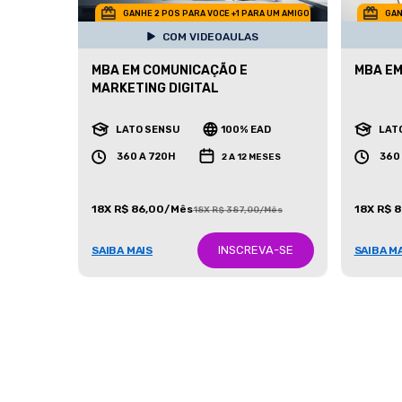
GANHE 2 POS PARA VOCE +1 PARA UM AMIGO
GAN
COM VIDEOAULAS
MBA EM COMUNICAÇÃO E
MBA EM
MARKETING DIGITAL
LATO SENSU
100% EAD
LAT
360 A 720H
360
2 A 12 MESES
18X R$ 86,00/Mês
18X R$ 
18X R$ 387,00/Mês
INSCREVA-SE
SAIBA MAIS
SAIBA M