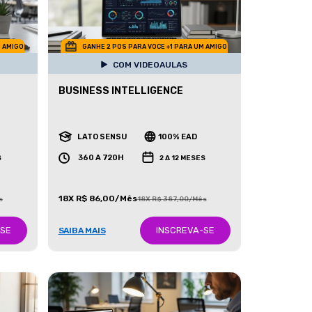
M AMIGO
GANHE 2 POS PARA VOCE +1 PARA UM AMIGO
COM VIDEOAULAS
BUSINESS INTELLIGENCE
LATO SENSU
100% EAD
360 A 720H
S
2 A 12 MESES
18X R$ 86,00/Mês
s
18X R$ 387,00/Mês
-SE
INSCREVA-SE
SAIBA MAIS