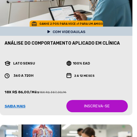
GANHE 2 POS PARA VOCE +1 PARA UM AMIGO
COM VIDEOAULAS
ANÁLISE DO COMPORTAMENTO APLICADO EM CLÍNICA
LATO SENSU
100% EAD
360 A 720H
2 A 12 MESES
18X R$ 86,00/Mês
18X R$ 387,00/Mês
INSCREVA-SE
SAIBA MAIS