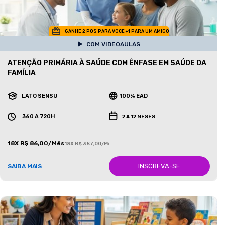
GANHE 2 POS PARA VOCE +1 PARA UM AMIGO
COM VIDEOAULAS
ATENÇÃO PRIMÁRIA À SAÚDE COM ÊNFASE EM SAÚDE DA
FAMÍLIA
LATO SENSU
100% EAD
360 A 720H
2 A 12 MESES
18X R$ 86,00/Mês
18X R$ 387,00/Mês
INSCREVA-SE
SAIBA MAIS