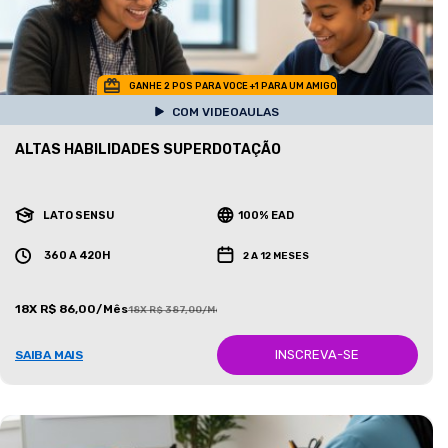
GANHE 2 POS PARA VOCE +1 PARA UM AMIGO
COM VIDEOAULAS
ALTAS HABILIDADES SUPERDOTAÇÃO
LATO SENSU
100% EAD
360 A 420H
2 A 12 MESES
18X R$ 86,00/Mês
18X R$ 387,00/Mês
INSCREVA-SE
SAIBA MAIS