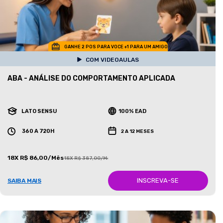
GANHE 2 POS PARA VOCE +1 PARA UM AMIGO
COM VIDEOAULAS
ABA - ANÁLISE DO COMPORTAMENTO APLICADA
LATO SENSU
100% EAD
360 A 720H
2 A 12 MESES
18X R$ 86,00/Mês
18X R$ 387,00/Mês
INSCREVA-SE
SAIBA MAIS