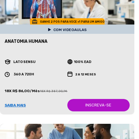
GANHE 2 POS PARA VOCE +1 PARA UM AMIGO
COM VIDEOAULAS
ANATOMIA HUMANA
LATO SENSU
100% EAD
360 A 720H
2 A 12 MESES
18X R$ 86,00/Mês
18X R$ 387,00/Mês
INSCREVA-SE
SAIBA MAIS