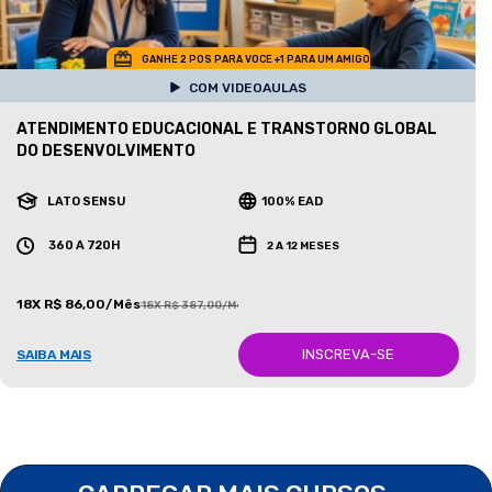
GANHE 2 POS PARA VOCE +1 PARA UM AMIGO
COM VIDEOAULAS
ATENDIMENTO EDUCACIONAL E TRANSTORNO GLOBAL
DO DESENVOLVIMENTO
LATO SENSU
100% EAD
360 A 720H
2 A 12 MESES
18X R$ 86,00/Mês
18X R$ 387,00/Mês
INSCREVA-SE
SAIBA MAIS