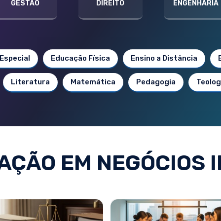
GESTÃO
DIREITO
ENGENHARIA
Especial
Educação Física
Ensino a Distância
Literatura
Matemática
Pedagogia
Teolog
ÇÃO EM NEGÓCIOS I