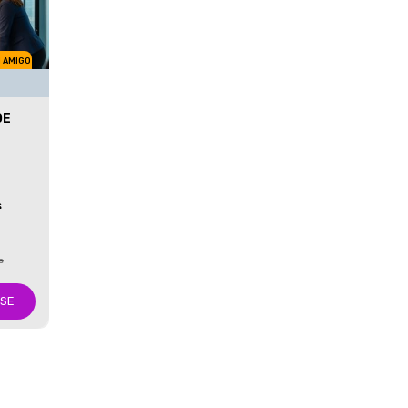
M AMIGO
DE
S
s
-SE