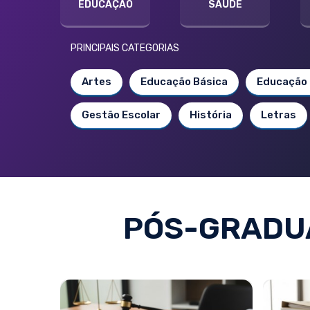
EDUCAÇÃO
SAÚDE
PRINCIPAIS CATEGORIAS
Artes
Educação Básica
Educação 
Gestão Escolar
História
Letras
PÓS-GRADUA