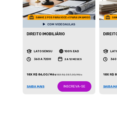
GANHE 2 POS PARA VOCE +1 PARA UM AMIGO
GAN
COM VIDEOAULAS
DIREITO IMOBILIÁRIO
DIREIT
LATO SENSU
100% EAD
LAT
360 A 720H
360
2 A 12 MESES
18X R$ 86,00/Mês
18X R$ 
18X R$ 387,00/Mês
INSCREVA-SE
SAIBA MAIS
SAIBA M