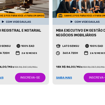
HE 2 POS PARA VOCE +1 PARA UM AMIGO
GANHE 2 POS PARA VOCE +1 PARA U
COM VIDEOAULAS
COM VIDEOAULAS
O REGISTRAL E NOTARIAL
MBA EXECUTIVO EM GESTÃO 
NEGÓCIOS IMOBILIÁRIOS
O SENSU
100% EAD
LATO SENSU
100% EAD
 A 720H
360 A 720H
2 A 12 MESES
2 A 12 MESE
86,00/Mês
18X R$ 86,00/Mês
18X R$ 387,00/Mês
18X R$ 387,00/Mê
INSCREVA-SE
INSCREVA
AIS
SAIBA MAIS