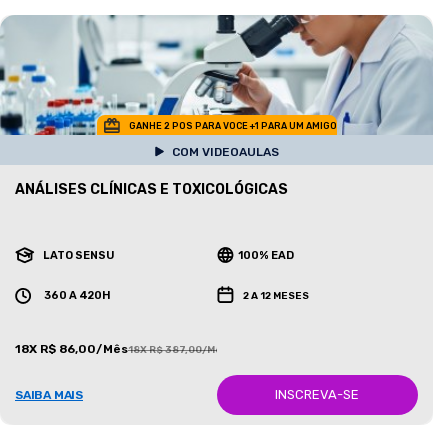
GANHE 2 POS PARA VOCE +1 PARA UM AMIGO
COM VIDEOAULAS
ANÁLISES CLÍNICAS E TOXICOLÓGICAS
LATO SENSU
100% EAD
360 A 420H
2 A 12 MESES
18X R$ 86,00/Mês
18X R$ 387,00/Mês
INSCREVA-SE
SAIBA MAIS