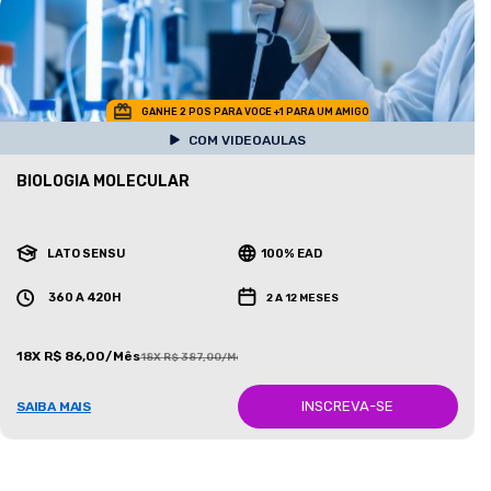
GANHE 2 POS PARA VOCE +1 PARA UM AMIGO
COM VIDEOAULAS
BIOLOGIA MOLECULAR
LATO SENSU
100% EAD
360 A 420H
2 A 12 MESES
18X R$ 86,00/Mês
18X R$ 387,00/Mês
INSCREVA-SE
SAIBA MAIS