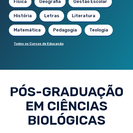
Física
Geografia
Gestão Escolar
História
Letras
Literatura
Matemática
Pedagogia
Teologia
Todos os Cursos de Educação
PÓS-GRADUAÇÃO
EM CIÊNCIAS
BIOLÓGICAS