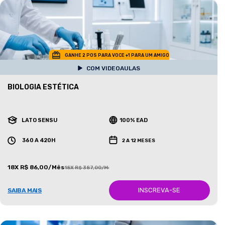
GANHE 2 POS PARA VOCE +1 PARA UM AMIGO
COM VIDEOAULAS
BIOLOGIA ESTÉTICA
LATO SENSU
100% EAD
360 A 420H
2 A 12 MESES
18X R$ 86,00/Mês
18X R$ 387,00/Mês
INSCREVA-SE
SAIBA MAIS