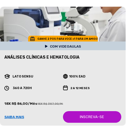
GANHE 2 POS PARA VOCE +1 PARA UM AMIGO
COM VIDEOAULAS
ANÁLISES CLÍNICAS E HEMATOLOGIA
LATO SENSU
100% EAD
360 A 720H
2 A 12 MESES
18X R$ 86,00/Mês
18X R$ 387,00/Mês
INSCREVA-SE
SAIBA MAIS