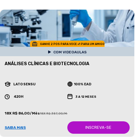
GANHE 2 POS PARA VOCE +1 PARA UM AMIGO
COM VIDEOAULAS
ANÁLISES CLÍNICAS E BIOTECNOLOGIA
LATO SENSU
100% EAD
420H
3 A 12 MESES
18X R$ 86,00/Mês
18X R$ 387,00/Mês
INSCREVA-SE
SAIBA MAIS