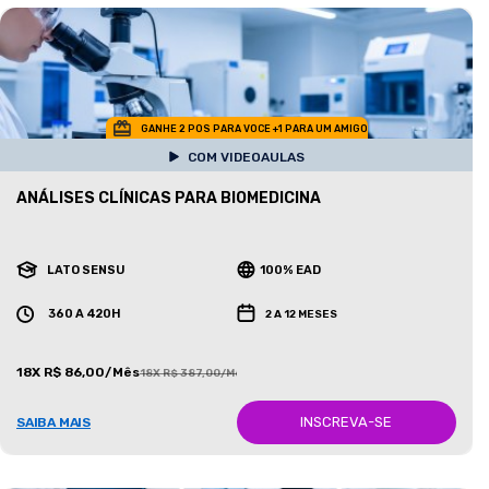
GANHE 2 POS PARA VOCE +1 PARA UM AMIGO
COM VIDEOAULAS
ANÁLISES CLÍNICAS PARA BIOMEDICINA
LATO SENSU
100% EAD
360 A 420H
2 A 12 MESES
18X R$ 86,00/Mês
18X R$ 387,00/Mês
INSCREVA-SE
SAIBA MAIS